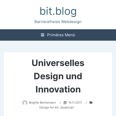
Zum
bit.blog
Inhalt
springen
Barrierefreies Webdesign
Primäres Menü
Universelles
Design und
Innovation
Brigitte Bornemann
/
14.11.2017
/
Design for All
,
Javascript